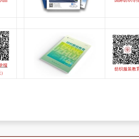
织品
国际纺织导
学报
纺织服装教
版）