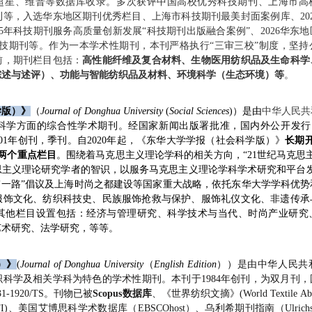
方、超星、维普等数据库收录。多次获评中国高校优秀科技期刊、上海市高
等，入选华东地区期刊优秀栏目、上海市科技期刊最美封面案例库、20
25年科技期刊服务高质量创新发展“科技期刊出版融合案例”、2026华东
科技期刊等。作为一本学术性期刊，本刊严格执行“三审三校”制度，坚持
前，期刊栏目包括：
高性能纤维及复合材料、生物医用纺织品及生命科学
综述与述评）、功能与智能纺织品及材料、环境科学（生态环境）等
。
学版）》
（
Journal of Donghua University
(
Social Sciences
)）
是由
中华人民共
学方面的综合性学术期刊。经国家新闻出版署批准，国内外公开发行，ISS
/C，2001年创刊，季刊。自2020年起，《东华大学学报（社会科学版）》
长期
”两个重点栏目
。围绕着马克思主义理论学科的相关方向，“21世纪马克思
思主义理论研究学者的智识，以服务马克思主义理论学科学术研究和平台发
带一路”倡议及上海时尚之都建设等国家重大战略，依托东华大学学科优
服饰文化、纺织科技史、民族服饰抢救与保护、服饰礼仪文化、非遗传承
其他栏目设置包括：
经济与管理研究、科学技术与当代、时尚产业研究
艺术研究、法学研究
，等等。
）》
(
Journal of Donghua University
（
English Edition
）
）
是由中华人民共
织科学及相关学科为特色的学术性期刊。本刊于
1984
年创刊，为双月刊，
31-1920/TS
。
刊物已被
Scopus
数据库
、《世界纺织文摘》
(World Textile Abs
I)
、美国艾博思科学术数据库（
EBSCOhost
）、乌利希期刊指南（
Ulrich