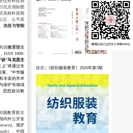
校优秀科技期
25北京国际图
地区高校科技期
公正、公平原
、信息与智能
和国
教育部主
N 1009-
开设“马克思主
主义”将通过专
目次 |《纺织服装教育》2026年第3期
展。“中华服
势和丰富的学术
与保护等领域
、思想政治教
和国教育部主
国内外公开发
tracts)
、俄罗
sweb
）、中国