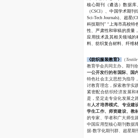
核心期刊（遴选）数据库
（
CSCI
）、中国学术期刊
Sci-Tech Journals)
、超星
(C
科技期刊”
“上海市高校特
性、严肃性和审稿的质量
应用技术及其相关领域的
料、纺织复合材料、纤维
《纺织服装教育》
（
Textil
教育学会共同主办。期刊创刊
一公开发行的有国际、国内刊号（I
特色社会主义思想为指导
讨教育理念，探索教学实
紧密配合纺织经济发展和
是，坚定走专业化发展之
有
人才培养模式、专业建
学生工作、师资建设、教
的专家、学者和广大师生踊
中国应用型核心期刊数据
据-数字化期刊群、超星期