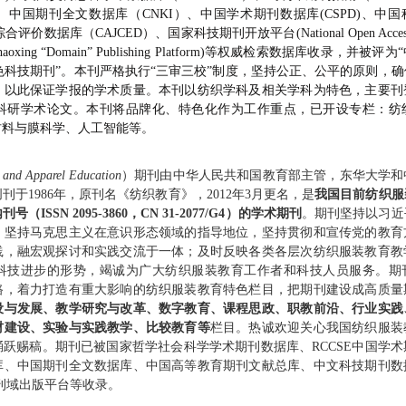
、中国期刊全文数据库（
CNKI
）、中国学术期刊数据库
(CSPD)
、中国
综合评价数据库（
CAJCED
）、国家科技期刊开放平台
(National Open Acces
haoxing
“
Domain
”
Publishing Platform)
等权威检索数据库收录，并被评为“
色科技期刊”。本刊严格执行
“
三审三校
”
制度，坚持公正、公平的原则，确
，以此保证学报的学术质量。本刊以纺织学科及相关学科为特色，主要刊
科研学术论文。本刊将品牌化、特色化作为工作重点，已开设专栏：纺
材料与膜科学、人工智能等。
e and Apparel Education
）期刊由中华人民共和国教育部主管，东华大学和
于1986年，原刊名《纺织教育》，2012年3月更名，是
我国目前纺织服
SSN 2095-3860，CN 31-2077/G4）的学术期刊
。
期刊坚持以习近
，坚持马克思主义在意识形态领域的指导地位，坚持贯彻和宣传党的教育
践，融宏观探讨和实践交流于一体；及时反映各类各层次纺织服装教育教
科技进步的形势，竭诚为广大纺织服装教育工作者和科技人员服务。
期
路，着力打造有重大影响的纺织服装教育特色栏目，把期刊建设成高质量
设与发展、教学研究与改革、数字教育、课程思政、职教前沿、行业实践
材建设、实验与实践教学、比较教育等
栏目。热诚欢迎关心我国纺织服装
跃赐稿。期刊已被国家哲学社会科学学术期刊数据库、RCCSE中国学
库、中国期刊全文数据库、中国高等教育期刊文献总库、中文科技期刊数
刊域出版平台等收录。