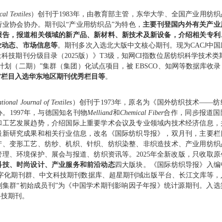
cal Textiles
）
创刊于1983年，由教育部主管，东华大学、全国产业用纺
业协会协办。期刊以“产业用纺织品”为特色，
主要刊登国内外有关产业
报告，报道相关领域的新产品、新材料、新技术及新设备，介绍相关专利
业动态、市场信息等
。期刊多次入选北大版中文核心期刊。现为CACJ中
科技期刊分级目录（2025版）》T3级，知网CI指数位居纺织科学技术类
计划（二期）”集群（集团）化试点项目，被 EBSCO、知网等数据库收
”栏目入选华东地区期刊优秀栏目等
。
ational Journal of Textiles
）
创刊于1973年，原名为《国外纺织技术——
。1997年，与德国知名刊物
Melliand
和
Chemical Fiber
合作，同步报道国
和工艺发展趋势，介绍国际上重要学术会议及专业领域内技术经济信息，
最新研究成果和相关行业信息，改名《国际纺织导报》，双月刊，主要栏
产、变形工艺、纺纱、机织、针织、纺织染整、非织造技术、产业用纺织
理、环境保护、展会与报道、纺织资讯等。2025年全新改版，只收取
科技、时尚设计、产业服务和前沿动态
四大版块。
《国际纺织导报》入编
数字化期刊群、中文科技期刊数据库、超星期刊域出版平台、长江文库等，
刊集群“初始成员刊”为《中国学术期刊影响因子年报》统计源期刊。入选
科技期刊。