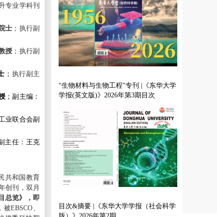
提升专业学科刊
院士
；
执
行副
教授
；
执行副
士
；
执行副主
“生物材料与生物工程”专刊 |《东华大学
学报(英文版)》2026年第3期目次
授
；副主编：
工业联合会副
副主任：王克
民共和国教育
6年创刊，双月
目总览》，即
目次&摘要 |《东华大学学报（社会科学
被EBSCO、
版）》2026年第2期