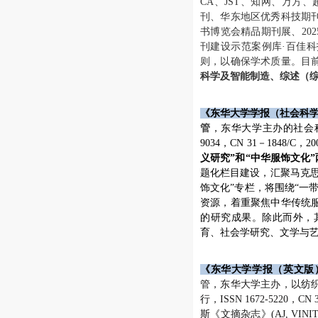
CA、JST、知网、万
刊、华东地区优秀科技期刊
书博览会精品期刊展、20
刊建设示范案例库·百佳
则，以确保学术质量。目
科学及智能制造、综述（
《东华大学学报（社会科
管
，东华大学主办的社会科
9034，CN 31－1848
义研究”和“中华服饰文化
题化栏目建设，汇聚马克
饰文化”专栏，将围绕“一
资源，着重聚焦中华传统
的研究成果。除此而外，
育、社会学研究、文学与
《东华大学学报（英文版
管，东华大学主办，以纺
行，
ISSN 1672-5220
，
CN 
斯《文摘杂志》
(AJ, VINIT