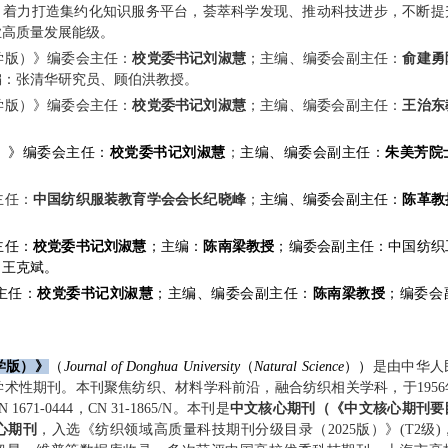
向，着力打造集约化知识服务平台，荟萃科学发现、推动科技进步，不断
业高质量发展能级。
学版）》
编委会主任
：
校党委书记
刘淑慧
；
主编、编委会副主任：
俞建勇
编：张清华研究员、
顾伯洪教授
。
学版）》
编委会主任：
校党委书记刘淑慧
；
主编、编委会副主任：
王治东
）》
编委会主任：
校党委书记
刘淑慧
；
主编、编委会副主任：
朱美芳院
主任：
中国纺织服装教育学会
会长纪晓峰
；
主编、编委会副主任：
陈革教
主任：
校党委书记
刘淑慧
；主编：
陈南梁教授
；编委会副主任：
中国纺织
、
王克斌。
主任：
校党委书记
刘淑慧
；主编
、编委会副主任
：
陈南梁教授
；编委会
学版）》
（
Journal of Donghua University
（
Natural Science
）
）
是由中华人
术性期刊。本刊聚焦纺织、材料学科前沿，融合纺织相关学科，于195
71-0444，CN 31-1865/N。本刊是
中文核心期刊（《中文核心期刊要
心期刊
，入选《纺织领域高质量科技期刊分级目录（2025版）》(T2级)，