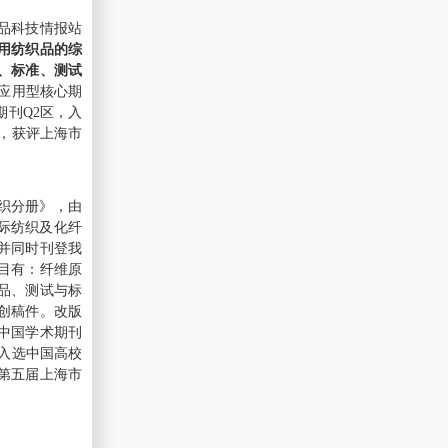
织品科技情报站
用纺织品的综
、标准、测试
国应用型核心期
期刊Q2区，入
录，获评上海市
纺织分册》，由
际纺织及化纤
并同时刊登我
目有：纤维原
品、测试与标
原创稿件。改版
中国学术期刊
入选中国高校
第五届上海市