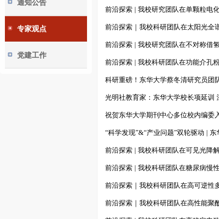
通知公告
前沿探索 | 我校研究团队在单颗粒电
前沿探索｜我校科研团队在太阳光全
专家观点
前沿探索 | 我校研究团队在不对称借
党建工作
前沿探索 | 我校科研团队在功能介
科研重磅！东华大学蔡冬清研究员团
光明社教育家：东华大学校长项延训 
祝贺东华大学期刊中心多位校内编委入选
“科学发现”&“产业问题”双轮驱动 
前沿探索 | 我校科研团队在可见光
前沿探索 | 我校科研团队在糖尿病
前沿探索｜我校科研团队在高可逆性
前沿探索｜我校科研团队在高性能聚